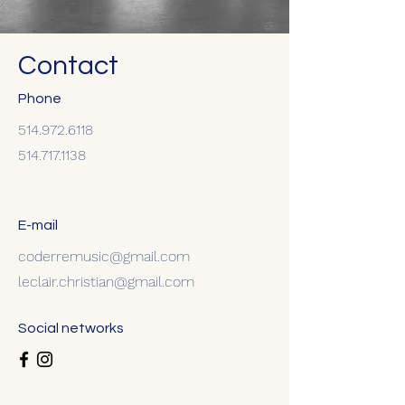
Contact
Phone
514.972.6118
514.717.1138
E-mail
coderremusic@gmail.com
leclair.christian@gmail.com
Social networks